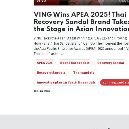
VING
VING Wins APEA 2025! Thai
Recovery Sandal Brand Take
the Stage in Asian Innovatio
VING Takes the Asian Stage! Winning APEA 2025 and Proving
How Far a “Thai Sandal Brand” Can Go The moment the host
the Asia Pacific Enterprise Awards (APEA) 2025 announced “ 
Thailand ” as the ...
APEA 2025
Best Thai sandals
Recovery Sandal
Recovery Sandals
Thai sandals
innovative plantar fasciitis sandals
running sandal
พ.ย. 26, 2025