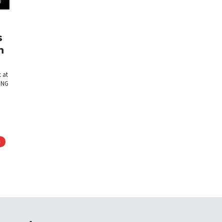
s
n
 at
VING
s