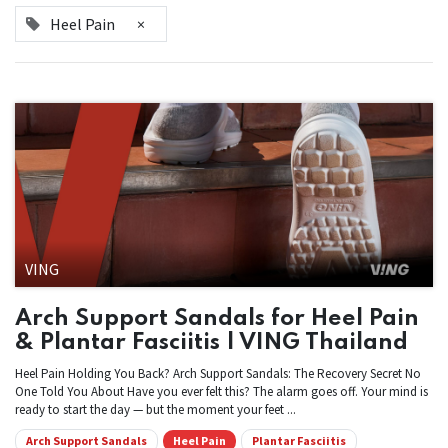
Heel Pain
×
VING
Arch Support Sandals for Heel Pain
& Plantar Fasciitis | VING Thailand
Heel Pain Holding You Back? Arch Support Sandals: The Recovery Secret No
One Told You About Have you ever felt this? The alarm goes off. Your mind is
ready to start the day — but the moment your feet ...
Arch Support Sandals
Heel Pain
Plantar Fasciitis