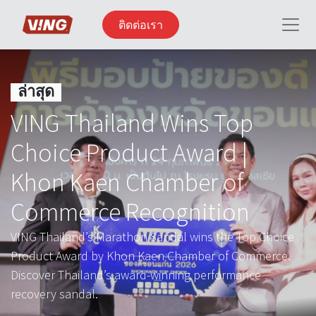
ติดต่อเรา
ล่าสุด
VING Thailand Wins Top
Choice Product Award |
Khon Kaen Chamber of
Commerce Recognition
VING Thailand’s Marathon Sandal wins the Top Choice
Product Award by Khon Kaen Chamber of Commerce.
Discover Thailand’s award-winning performance
recovery sandal.